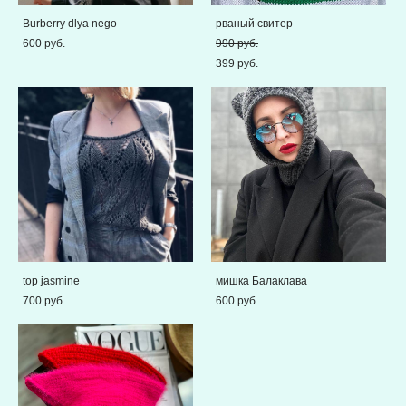
Burberry dlya nego
рваный свитер
600 pуб.
990 pуб.
399 pуб.
top jasmine
мишка Балаклава
700 pуб.
600 pуб.