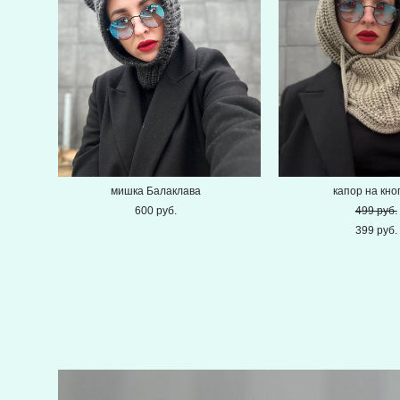
мишка Балаклава
капор на кно
600 pуб.
499 pуб.
399 pуб.