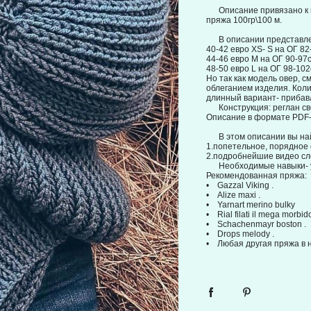
⠀
⠀⠀Описание привязано к п
пряжа 100гр\100 м.
⠀
⠀⠀В описании представл
40-42 евро XS- S на ОГ 82
44-46 евро M на ОГ 90-97с
48-50 евро L на ОГ 98-102
Но так как модель овер, 
облеганием изделия. Коли
длинный вариант- прибавл
⠀⠀Конструкция: реглан све
Описание в формате PDF- 
⠀
⠀⠀В этом описании вы на
1.попетельное, порядное
2.подробнейшие видео сл
⠀⠀Необходимые навыки- у
Рекомендованная пряжа:
• Gazzal Viking .
• Alize maxi .
• Yarnart merino bulky
• Rial filati il mega morbid
• Schachenmayr boston .
• Drops melody .
• Любая другая пряжа в 