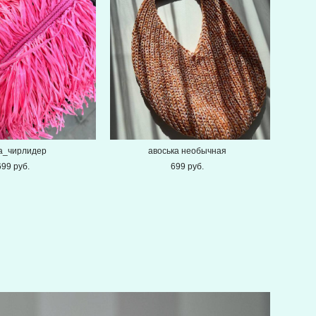
а_чирлидер
авоська необычная
699 pуб.
699 pуб.