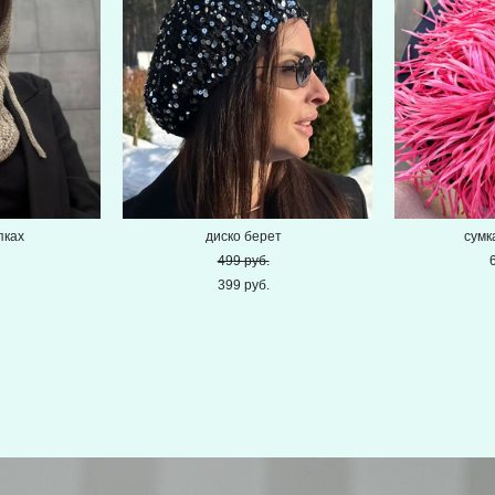
пках
диско берет
сумк
499 pуб.
399 pуб.