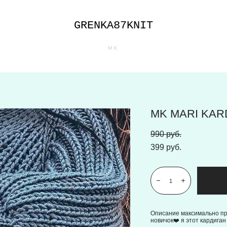
GRENKA87KNIT
МК
MK MARI KAR
990 pуб.
399 pуб.
Описание максимально пр
новичок❤️ я этот кардига