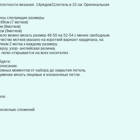
лотности вязания. 14рядов/11петель в 10 см. Оригинальная
ены слелующие размеры
-89см (7 мотков)
м (8мотков)
см (9мотков)
смело можно вязать размер 48-50 на 52-54 с менее свободным
чество мотков указано на короткий вариант кардигана, на
яем 2 мотка к каждому размеру. ⠀
рху, узор- английская резинка.
легко открывается на всех носителях.
йдете:
 описание.
ожных моментов от набора до закрытия петель. ⠀
мение вязать лицевые и изнаночные петли.
one .
несколько сложений