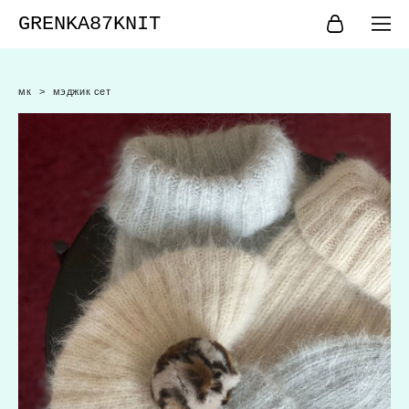
GRENKA87KNIT
мк
>
мэджик сет