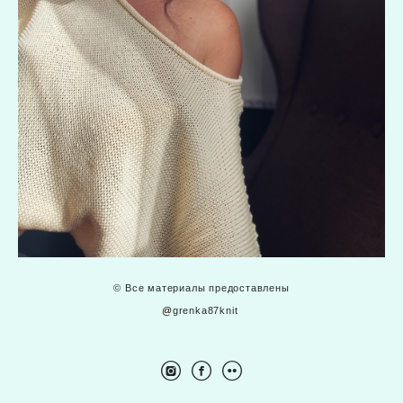
© Все материалы предоставлены
@
grenka87knit