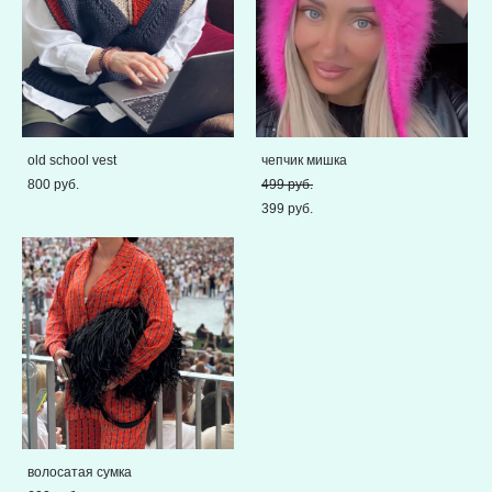
old school vest
чепчик мишка
800 pуб.
499 pуб.
399 pуб.
волосатая сумка