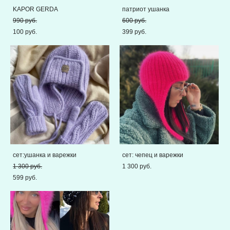
KAPOR GERDA
патриот ушанка
990 pуб.
600 pуб.
100 pуб.
399 pуб.
сет:ушанка и варежки
сет: чепец и варежки
1 300 pуб.
1 300 pуб.
599 pуб.