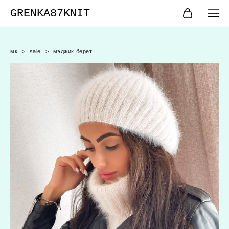
GRENKA87KNIT
мк
>
sale
>
мэджик берет