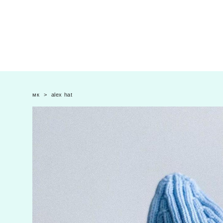
мк
>
alex hat