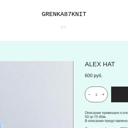
GRENKA87KNIT
МК
ALEX HAT
600 pуб.
Описание привязано к пло
50 гр-75-90м.⠀
В описании представлено 
⠀