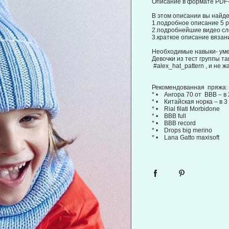
Описание в формате PDF- 
⠀
В этом описании вы найде
1.подробное описание 5 
2.подробнейшие видео сл
3.краткое описание вязан
⠀
Необходимые навыки- уме
Девочки из тест группы т
#alex_hat_pattern , и не ж
⠀⠀
Рекомендованная пряжа:
* • Ангора 70 от ВВВ – в 
* • Китайская норка – в 3
* • Rial filati Morbidone
* • BBB full
* • BBB record
* • Drops big merino
* • Lana Gatto maxisoft