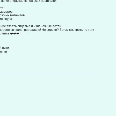
легко открывается на всех носителях.
те:
размеров.
ожных моментов.
ия снуда.
ние вязать лицевые и изнаночные петли.
акоооое связали, нереально! Не верите? Бегом смотреть по тегу
алейте ❤️❤️❤️
2 нити
 нити